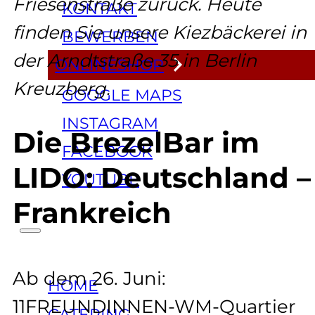
Friesenstraße zurück. Heute
KONTAKT
finden Sie unsere Kiezbäckerei in
BEWERBEN
der Arndtstraße 35 in Berlin
ONLINESHOP
Kreuzberg.
GOOGLE MAPS
INSTAGRAM
Die BrezelBar im
FACEBOOK
LIDO: Deutschland –
YOUTUBE
Frankreich
Ab dem 26. Juni:
HOME
11FREUNDINNEN-WM-Quartier
CATERING