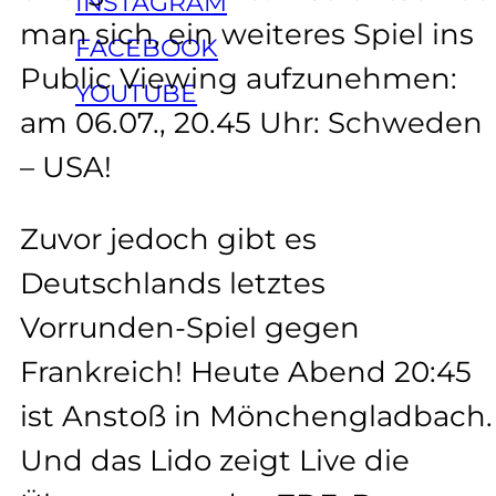
INSTAGRAM
man sich, ein weiteres Spiel ins
FACEBOOK
Public Viewing aufzunehmen:
YOUTUBE
am 06.07., 20.45 Uhr: Schweden
– USA!
Zuvor jedoch gibt es
Deutschlands letztes
Vorrunden-Spiel gegen
Frankreich! Heute Abend 20:45
ist Anstoß in Mönchengladbach.
Und das Lido zeigt Live die