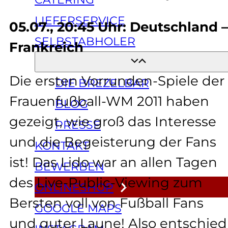
LIEFERSERVICE
05.07., 20:45 Uhr: Deutschland –
SELBSTABHOLER
Frankreich
ÜBER UNS
Die ersten Vorrunden-Spiele der
DIE BREZELBAR
Frauenfußball-WM 2011 haben
BLOG
gezeigt, wie groß das Interesse
PRESSE
und die Begeisterung der Fans
KONTAKT
ist! Das Lido war an allen Tagen
BEWERBEN
des Live-Public-Viewing zum
ONLINESHOP
Bersten voll von Fußball Fans
GOOGLE MAPS
und guter Laune! Also entschied