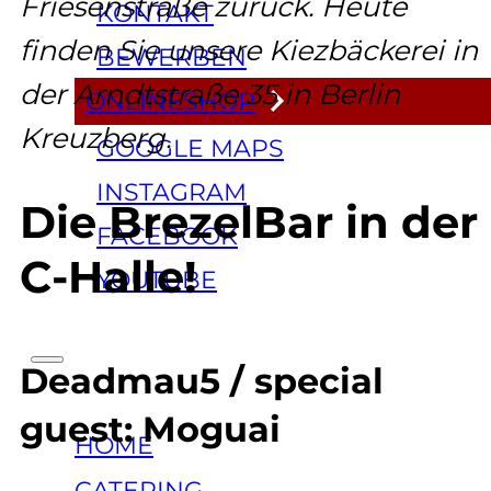
Friesenstraße zurück. Heute
KONTAKT
finden Sie unsere Kiezbäckerei in
BEWERBEN
der Arndtstraße 35 in Berlin
ONLINESHOP
Kreuzberg.
GOOGLE MAPS
INSTAGRAM
Die BrezelBar in der
FACEBOOK
C-Halle!
YOUTUBE
Deadmau5 / special
guest: Moguai
HOME
CATERING