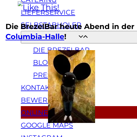
LIEFERSERVICE
SELBSTABHOLER
Die BrezelBar heute Abend in der
Columbia-Halle
!
ÜBER UNS
DIE BREZELBAR
BLOG
PRESSE
KONTAKT
BEWERBEN
ONLINESHOP
GOOGLE MAPS