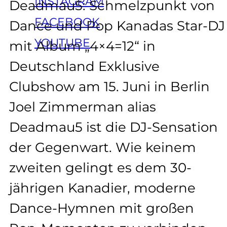
INSTAGRAM
Deadmau5: Schmelzpunkt von
FACEBOOK
Dance und Pop Kanadas Star-DJ
YOUTUBE
mit Album „4×4=12“ in
Deutschland Exklusive
Clubshow am 15. Juni in Berlin
Joel Zimmerman alias
Deadmau5 ist die DJ-Sensation
der Gegenwart. Wie keinem
zweiten gelingt es dem 30-
jährigen Kanadier, moderne
Dance-Hymnen mit großen